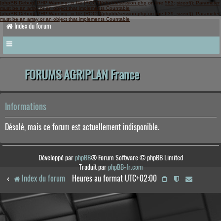
[phpBB Debug] PHP Warning
: in file
[ROOT]/phpbb/session.php
on line
583
:
sizeof(): Parameter
must be an array or an object that implements Countable
[phpBB Debug] PHP Warning
: in file
[ROOT]/phpbb/session.php
on line
639
:
sizeof(): Parameter
must be an array or an object that implements Countable
Index du forum
FORUMS AGRIPLAN France
Informations
Désolé, mais ce forum est actuellement indisponible.
Développé par
phpBB
® Forum Software © phpBB Limited
Traduit par
phpBB-fr.com
Index du forum
Heures au format
UTC+02:00