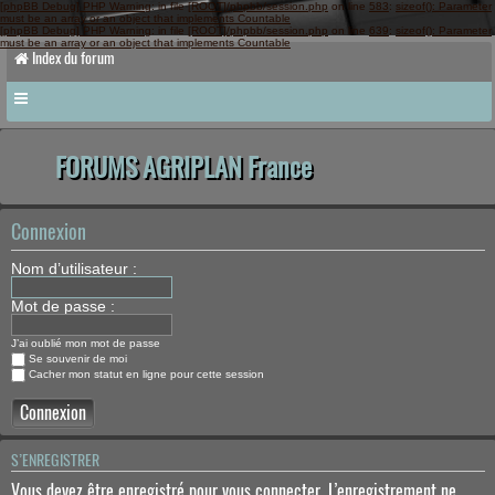
[phpBB Debug] PHP Warning
: in file
[ROOT]/phpbb/session.php
on line
583
:
sizeof(): Parameter
must be an array or an object that implements Countable
[phpBB Debug] PHP Warning
: in file
[ROOT]/phpbb/session.php
on line
639
:
sizeof(): Parameter
must be an array or an object that implements Countable
Index du forum
FORUMS AGRIPLAN France
Connexion
Nom d’utilisateur :
Mot de passe :
J’ai oublié mon mot de passe
Se souvenir de moi
Cacher mon statut en ligne pour cette session
S’ENREGISTRER
Vous devez être enregistré pour vous connecter. L’enregistrement ne