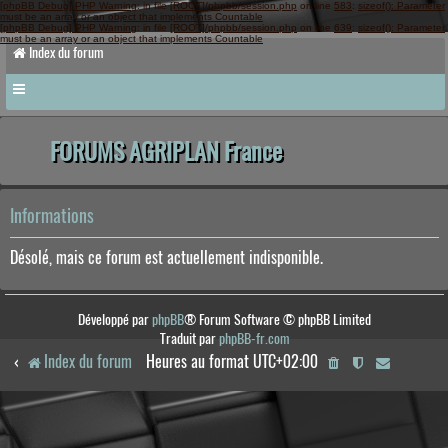
[phpBB Debug] PHP Warning
: in file
[ROOT]/phpbb/session.php
on line
583
:
sizeof(): Parameter
must be an array or an object that implements Countable
[phpBB Debug] PHP Warning
: in file
[ROOT]/phpbb/session.php
on line
639
:
sizeof(): Parameter
must be an array or an object that implements Countable
Index du forum
FORUMS AGRIPLAN France
Informations
Désolé, mais ce forum est actuellement indisponible.
Développé par
phpBB
® Forum Software © phpBB Limited
Traduit par
phpBB-fr.com
Index du forum
Heures au format
UTC+02:00