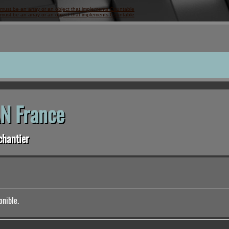
 must be an array or an object that implements Countable
 must be an array or an object that implements Countable
N France
chantier
onible.