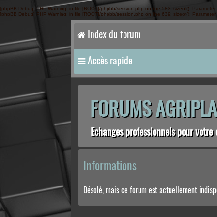
[phpBB Debug] PHP Warning
: in file
[ROOT]/phpbb/session.php
on line
583
:
sizeof(): Parameter
[phpBB Debug] PHP Warning
: in file
[ROOT]/phpbb/session.php
on line
639
:
sizeof(): Parameter
Index du forum
Accès rapide
FORUMS AGRIPLA
Echanges professionnels pour votre 
Informations
Désolé, mais ce forum est actuellement indisp