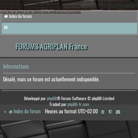
[phpBB Debug] PHP Warning
: in file
[ROOT]/phpbb/session.php
on line
583
:
sizeof(): Parameter
must be an array or an object that implements Countable
[phpBB Debug] PHP Warning
: in file
[ROOT]/phpbb/session.php
on line
639
:
sizeof(): Parameter
must be an array or an object that implements Countable
Index du forum
FORUMS AGRIPLAN France
Informations
Désolé, mais ce forum est actuellement indisponible.
Développé par
phpBB
® Forum Software © phpBB Limited
Traduit par
phpBB-fr.com
Index du forum
Heures au format
UTC+02:00