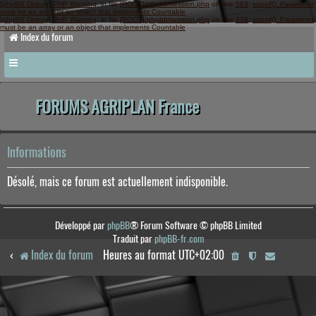
[phpBB Debug] PHP Warning
: in file
[ROOT]/phpbb/session.php
on line
583
:
sizeof(): Parameter
must be an array or an object that implements Countable
[phpBB Debug] PHP Warning
: in file
[ROOT]/phpbb/session.php
on line
639
:
sizeof(): Parameter
must be an array or an object that implements Countable
Index du forum
FORUMS AGRIPLAN France
Informations
Désolé, mais ce forum est actuellement indisponible.
Développé par
phpBB
® Forum Software © phpBB Limited
Traduit par
phpBB-fr.com
Index du forum
Heures au format
UTC+02:00