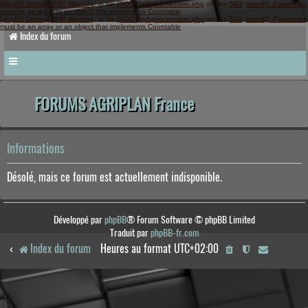
[phpBB Debug] PHP Warning
: in file
[ROOT]/phpbb/session.php
on line
583
:
sizeof(): Parameter
must be an array or an object that implements Countable
[phpBB Debug] PHP Warning
: in file
[ROOT]/phpbb/session.php
on line
639
:
sizeof(): Parameter
must be an array or an object that implements Countable
Index du forum
FORUMS AGRIPLAN France
Informations
Désolé, mais ce forum est actuellement indisponible.
Développé par
phpBB
® Forum Software © phpBB Limited
Traduit par
phpBB-fr.com
Index du forum
Heures au format
UTC+02:00