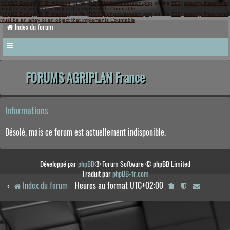
[phpBB Debug] PHP Warning
: in file
[ROOT]/phpbb/session.php
on line
583
:
sizeof(): Parameter
must be an array or an object that implements Countable
[phpBB Debug] PHP Warning
: in file
[ROOT]/phpbb/session.php
on line
639
:
sizeof(): Parameter
must be an array or an object that implements Countable
Index du forum
FORUMS AGRIPLAN France
Informations
Désolé, mais ce forum est actuellement indisponible.
Développé par
phpBB
® Forum Software © phpBB Limited
Traduit par
phpBB-fr.com
Index du forum
Heures au format
UTC+02:00