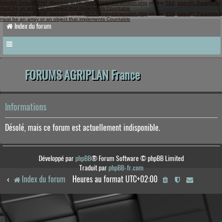
[phpBB Debug] PHP Warning
: in file
[ROOT]/phpbb/session.php
on line
583
:
sizeof(): Parameter
must be an array or an object that implements Countable
[phpBB Debug] PHP Warning
: in file
[ROOT]/phpbb/session.php
on line
639
:
sizeof(): Parameter
must be an array or an object that implements Countable
Index du forum
FORUMS AGRIPLAN France
Informations
Désolé, mais ce forum est actuellement indisponible.
Développé par
phpBB
® Forum Software © phpBB Limited
Traduit par
phpBB-fr.com
Index du forum
Heures au format
UTC+02:00