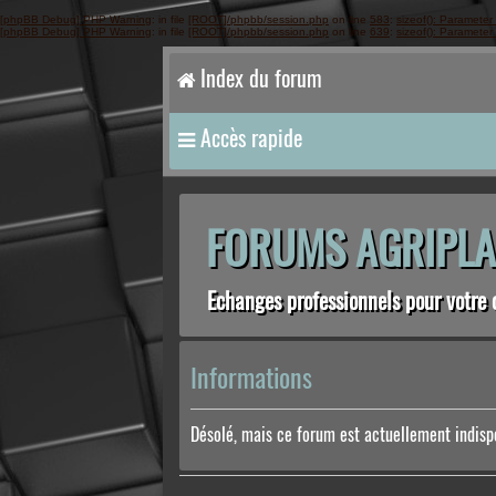
[phpBB Debug] PHP Warning
: in file
[ROOT]/phpbb/session.php
on line
583
:
sizeof(): Parameter
[phpBB Debug] PHP Warning
: in file
[ROOT]/phpbb/session.php
on line
639
:
sizeof(): Parameter
Index du forum
Accès rapide
FORUMS AGRIPLA
Echanges professionnels pour votre 
Informations
Désolé, mais ce forum est actuellement indisp