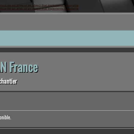
 must be an array or an object that implements Countable
 must be an array or an object that implements Countable
N France
chantier
onible.