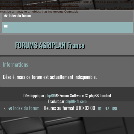
[phpBB Debug] PHP Warning
: in file
[ROOT]/phpbb/session.php
on line
583
:
sizeof(): Parameter
must be an array or an object that implements Countable
[phpBB Debug] PHP Warning
: in file
[ROOT]/phpbb/session.php
on line
639
:
sizeof(): Parameter
must be an array or an object that implements Countable
Index du forum
FORUMS AGRIPLAN France
Informations
Désolé, mais ce forum est actuellement indisponible.
Développé par
phpBB
® Forum Software © phpBB Limited
Traduit par
phpBB-fr.com
Index du forum
Heures au format
UTC+02:00