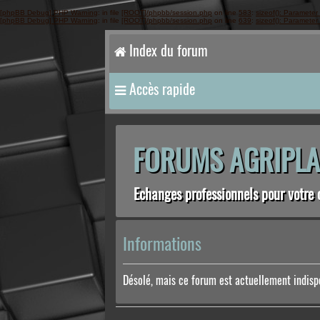
[phpBB Debug] PHP Warning
: in file
[ROOT]/phpbb/session.php
on line
583
:
sizeof(): Parameter
[phpBB Debug] PHP Warning
: in file
[ROOT]/phpbb/session.php
on line
639
:
sizeof(): Parameter
Index du forum
Accès rapide
FORUMS AGRIPLA
Echanges professionnels pour votre 
Informations
Désolé, mais ce forum est actuellement indisp