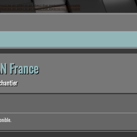
 must be an array or an object that implements Countable
 must be an array or an object that implements Countable
N France
chantier
onible.